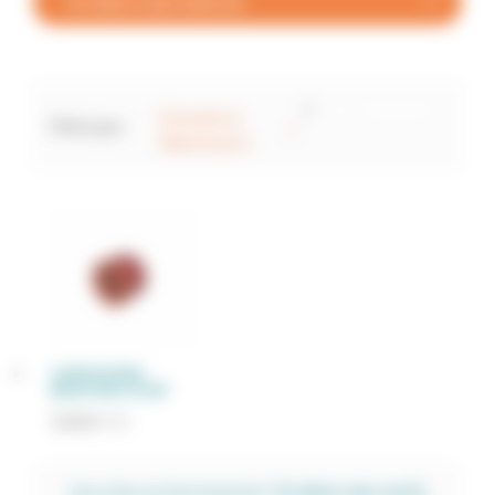
FILTRER LA RECHERCHE
Tout réinitialiser
×
Entretien &
Filtré par :
×
Maintenance
CAPUCHON
BOUTON STOP
3,31
€
TTC
Vous êtes professionnel.le ?
Profitez des tarifs