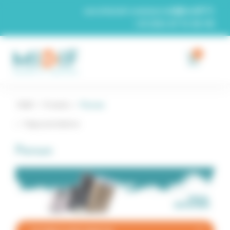
Panneau de gestion des cookies
secretariat-commercial@midif.fr
+33 (0)4 67 74 26 96
0
Midif
/
Produits
/
Parsun
Page précédente
Parsun