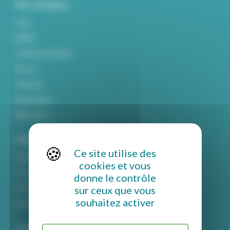
Nos marques
York
MIDIF
Craftsman Marine
Parsun
Haswing
Epropulsion
Mitsubishi
Informations
Ce site utilise des
Politique de confidentialité
cookies et vous
Conditions générales de vente
donne le contrôle
sur ceux que vous
Mentions légales
souhaitez activer
Rétractation et retour
Contact