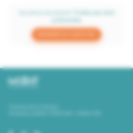
Vous êtes professionnel.le ?
Profitez des tarifs
préférentiels
DEMANDER UN COMPTE PRO
Ouverture de nos bureaux :
Du lundi au vendredi : 9.00 à 12.00 – 14.00 à 17.00