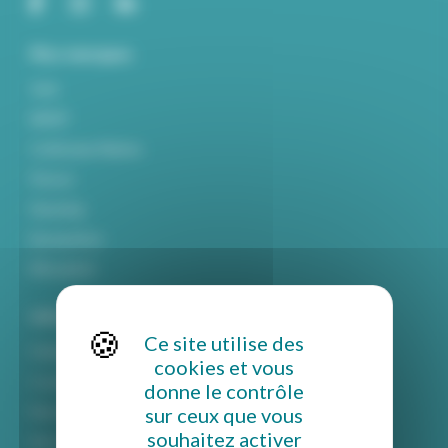
Nos marques
York
MIDIF
Craftsman Marine
Parsun
Haswing
Epropulsion
Mitsubishi
Informations
Ce site utilise des
Politique de confidentialité
cookies et vous
Conditions générales de vente
donne le contrôle
sur ceux que vous
Mentions légales
souhaitez activer
Rétractation et retour