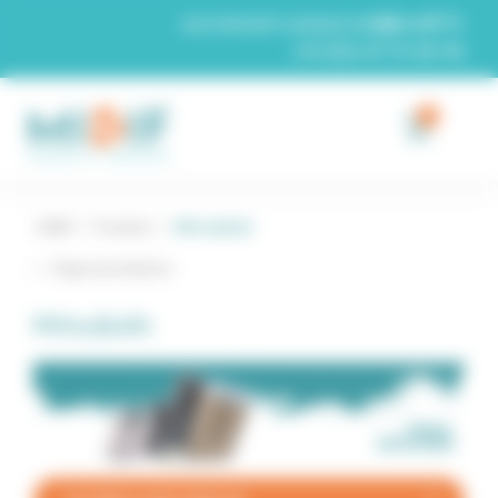
Panneau de gestion des cookies
secretariat-commercial@midif.fr
+33 (0)4 67 74 26 96
0
Midif
/
Produits
/
Mitsubishi
Page précédente
Mitsubishi