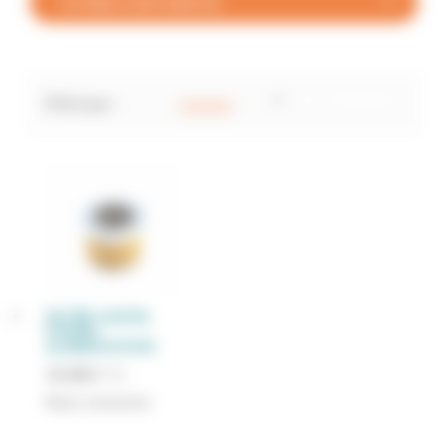
FILTRER LA RECHERCHE
Tout réinitialiser
×
Filtré par :
CM4.80
×
FILTRE GASOIL
POMPE
ALIMENTATION
35,88
€
TTC
Nous contacter