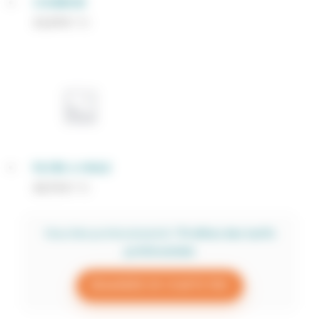
COURROIE
13,37
€
TTC
FILTRE A HUILE
23,71
€
TTC
Vous êtes professionnel.le ?
Profitez des tarifs
préférentiels
DEMANDER UN COMPTE PRO