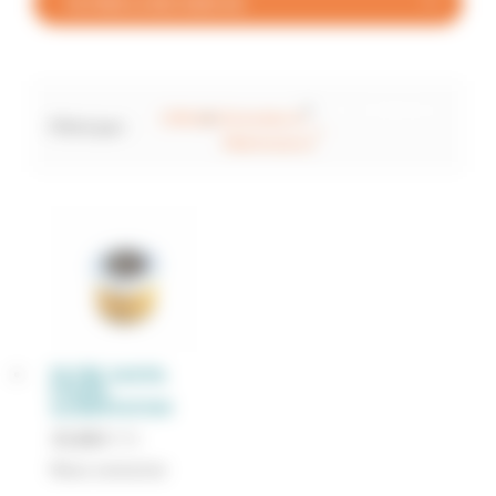
FILTRER LA RECHERCHE
Tout réinitialiser
×
CM4.65
×
Entretien &
Filtré par :
×
Maintenance
FILTRE GASOIL
POMPE
ALIMENTATION
35,88
€
TTC
Nous contacter