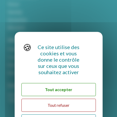
Parsun
Haswing
Epropulsion
Mitsubishi
Informations
Ce site utilise des
Politique de confidentialité
cookies et vous
Conditions générales de vente
donne le contrôle
sur ceux que vous
Mentions légales
souhaitez activer
Rétractation et retour
Contact
Tout accepter
secretariat-commercial@midif.fr
+33 (0)4 67 74 26 96
Tout refuser