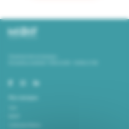
Ouverture de nos bureaux :
Du lundi au vendredi : 9.00 à 12.00 – 14.00 à 17.00
Nos marques
York
MIDIF
Craftsman Marine