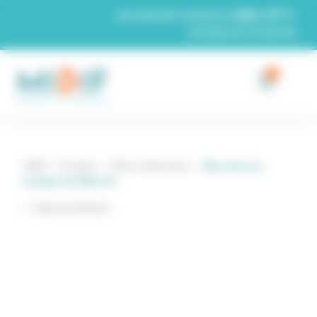
Panneau de gestion des cookies
secretariat-commercial@midif.fr
+33 (0)4 67 74 26 96
0
Midif
/
Produits
/
Pièces détachées
/
Bloc presses
complet ULTIMA 3.0
Page précédente