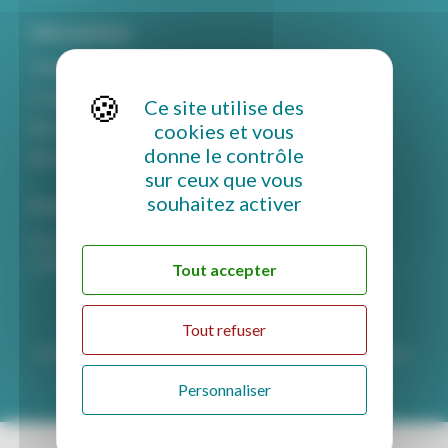
Informations
Politique de confidentialité
Conditions générales de vente
Ce site utilise des
Mentions légales
cookies et vous
donne le contrôle
Rétractation et retour
sur ceux que vous
souhaitez activer
Contact
secretariat-commercial@midif.fr
+33 (0)4 67 74 26 96
Tout accepter
Tout refuser
© Midif 2023 tous droits réservés - design by Sea to Sea - site by
Fabien
Herlédan
Personnaliser