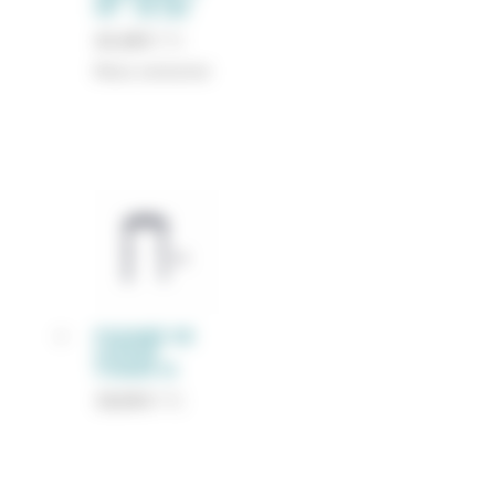
HP – 101 LBS
65,68
€
TTC
Nous contacter
POIGNEE DE
LEVAGE
COMAX 55
18,00
€
TTC