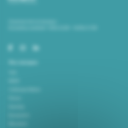
Ouverture de nos bureaux :
Du lundi au vendredi : 9.00 à 12.00 – 14.00 à 17.00
Nos marques
York
MIDIF
Craftsman Marine
Parsun
Haswing
Epropulsion
Mitsubishi