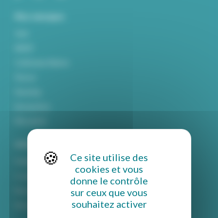
Nos marques
York
MIDIF
Craftsman Marine
Parsun
Haswing
Epropulsion
Mitsubishi
Informations
Ce site utilise des
Politique de confidentialité
cookies et vous
Conditions générales de vente
donne le contrôle
sur ceux que vous
Mentions légales
souhaitez activer
Rétractation et retour