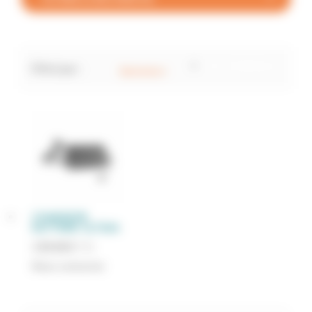
Tout réinitialiser
×
Filtré par :
Batteries
×
CHARGEUR
BATTERIE ULTIMA
139,00
€
TTC
Nous contacter