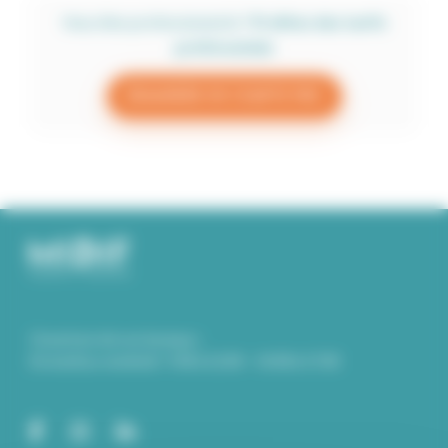
Vous êtes professionnel.le ?
Profitez des tarifs
préférentiels
DEMANDER UN COMPTE PRO
Ouverture de nos bureaux :
Du lundi au vendredi : 9.00 à 12.00 – 14.00 à 17.00