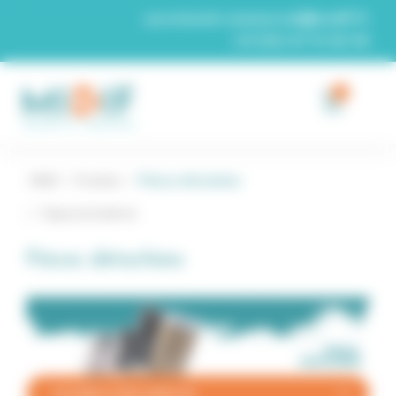
Panneau de gestion des cookies
secretariat-commercial@midif.fr
+33 (0)4 67 74 26 96
0
Midif
/
Produits
/
Pièces détachées
Page précédente
Pièces détachées
FILTRER LA RECHERCHE